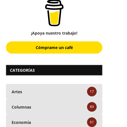
¡Apoya nuestro trabajo!
Cómprame un café
CATEGORÍAS
Artes
17
Columnas
89
Economía
61