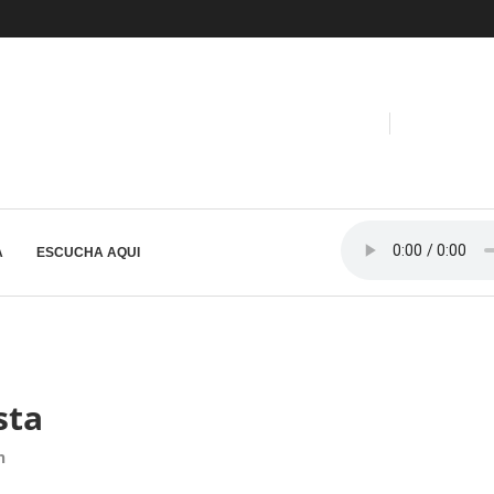
A
ESCUCHA AQUI
sta
n