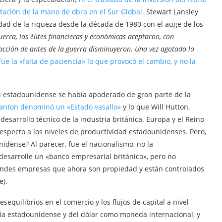
otación de la mano de obra en el Sur Global.
Stewart Lansley
dad de la riqueza desde la década de 1980 con el auge de los
uerra, las élites financieras y económicas aceptaron, con
tracción de antes de la guerra disminuyeron. Una vez agotada la
fue la «falta de paciencia» lo que provocó el cambio, y no la
al estadounidense se había apoderado de gran parte de la
anton denominó un «Estado vasallo»
y lo que Will Hutton,
esarrollo técnico de la industria británica. Europa y el Reino
specto a los niveles de productividad estadounidenses. Pero,
nidense? Al parecer, fue el nacionalismo, no la
 desarrolle un «banco empresarial británico», pero no
 grandes empresas que ahora son propiedad y están controlados
e).
equilibrios en el comercio y los flujos de capital a nivel
nía estadounidense y del dólar como moneda internacional, y