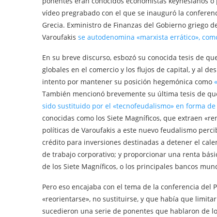
ponentes eran conocidos economistas keynesianos o 
vídeo pregrabado con el que se inauguró la conferenc
Grecia. Exministro de Finanzas del Gobierno griego de
Varoufakis
se autodenomina «marxista errático», como
En su breve discurso, esbozó su conocida tesis de que 
globales en el comercio y los flujos de capital, y a
intento por mantener su posición hegemónica como
También mencionó brevemente su última tesis de que
sido sustituido por el «tecnofeudalismo» en forma 
conocidas como los Siete Magníficos, que extraen «ren
políticas de Varoufakis a este nuevo feudalismo per
crédito para inversiones destinadas a detener el cale
de trabajo corporativo; y proporcionar una renta bási
de los Siete Magníficos, o los principales bancos mun
Pero eso encajaba con el tema de la conferencia del P
«reorientarse», no sustituirse, y que había que limitar
sucedieron una serie de ponentes que hablaron de los 