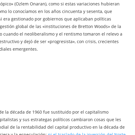
istópico» (Ozlem Onaran), como si estas variaciones hubieran
 como lo conocíamos en los años cincuenta y sesenta, que
si era gestionado por gobiernos que aplicaban políticas
estión global de las «instituciones de Bretton Woods» de la
lo cuando el neoliberalismo y el rentismo tomaron el relevo a
estructivo y dejó de ser «progresista», con crisis, crecientes
ndiales emergentes.
de la década de 1960 fue sustituido por el capitalismo
capitalistas y sus estrategas políticos cambiaron cosas que les
ial de la rentabilidad del capital productivo en la década de
nciera y la especulación;
ni el traslado de la inversión del Norte