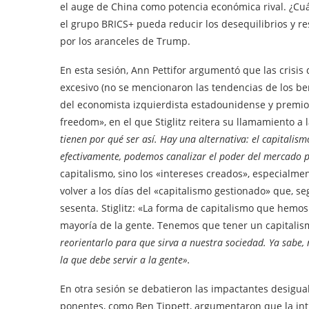
el auge de China como potencia económica rival. ¿Cuál
el grupo BRICS+ pueda reducir los desequilibrios y re
por los aranceles de Trump.
En esta sesión, Ann Pettifor argumentó que las crisi
excesivo (no se mencionaron las tendencias de los ben
del economista izquierdista estadounidense y premio N
freedom», en el que Stiglitz reitera su llamamiento a 
tienen por qué ser así. Hay una alternativa: el capitalis
efectivamente, podemos canalizar el poder del mercado par
capitalismo, sino los «intereses creados», especialme
volver a los días del «capitalismo gestionado» que, seg
sesenta. Stiglitz: «La forma de capitalismo que hemos
mayoría de la gente. Tenemos que tener un capitalis
reorientarlo para que sirva a nuestra sociedad. Ya sabe, 
la que debe servir a la gente».
En otra sesión se debatieron las impactantes desigua
ponentes, como Ben Tippett, argumentaron que la in