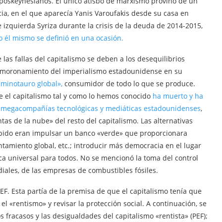
poskeynesianos. El único atisbo de marxismo provino de un
ia, en el que aparecía Yanis Varoufakis desde su casa en
 izquierda Syriza durante la crisis de la deuda de 2014-2015,
 él mismo se definió en una ocasión.
las fallas del capitalismo se deben a los desequilibrios
l desmoronamiento del imperialismo estadounidense en su
«minotauro global»,
consumidor de todo lo que se produce.
 el capitalismo tal y como lo hemos conocido
ha muerto y ha
de megacompañías tecnológicas y mediáticas estadounidenses
,
tas de la nube» del resto del capitalismo. Las alternativas
cibido eran impulsar un banco «verde» que proporcionara
ntamiento global, etc.; introducir más democracia en el lugar
ca universal para todos. No se mencionó la toma del control
diales, de las empresas de combustibles fósiles.
EF. Esta partía de la premisa de que el capitalismo tenía que
 el «rentismo» y revisar la protección social. A continuación, se
fracasos y las desigualdades del capitalismo «rentista» (PEF);