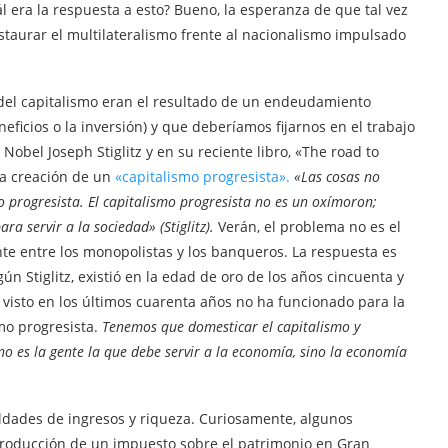
 era la respuesta a esto? Bueno, la esperanza de que tal vez
staurar el multilateralismo frente al nacionalismo impulsado
s del capitalismo eran el resultado de un endeudamiento
eficios o la inversión) y que deberíamos fijarnos en el trabajo
obel Joseph Stiglitz y en su reciente libro, «The road to
la creación de un
«capitalismo progresista».
«Las cosas no
mo progresista. El capitalismo progresista no es un oxímoron;
a servir a la sociedad» (Stiglitz).
Verán, el problema no es el
nte entre los monopolistas y los banqueros. La respuesta es
ún Stiglitz, existió en la edad de oro de los años cincuenta y
 visto en los últimos cuarenta años no ha funcionado para la
mo progresista.
Tenemos que domesticar el capitalismo y
no es la gente la que debe servir a la economía, sino la economía
ldades de ingresos y riqueza. Curiosamente, algunos
troducción de un impuesto sobre el patrimonio en Gran