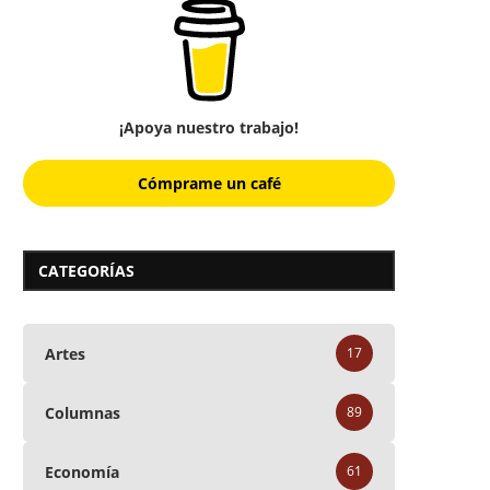
¡Apoya nuestro trabajo!
Cómprame un café
CATEGORÍAS
Artes
17
Columnas
89
Economía
61