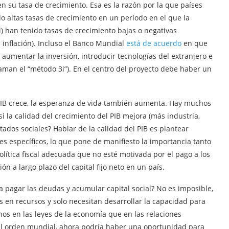
n su tasa de crecimiento. Esa es la razón por la que países
 altas tasas de crecimiento en un período en el que la
l) han tenido tasas de crecimiento bajas o negativas
 inflación). Incluso el Banco Mundial
está de acuerdo
en que
 aumentar la inversión, introducir tecnologías del extranjero e
aman el “método 3i”). En el centro del proyecto debe haber un
PIB crece, la esperanza de vida también aumenta. Hay muchos
i la calidad del crecimiento del PIB mejora (más industria,
ltados sociales? Hablar de la calidad del PIB es plantear
es específicos, lo que pone de manifiesto la importancia tanto
lítica fiscal adecuada que no esté motivada por el pago a los
ón a largo plazo del capital fijo neto en un país.
a pagar las deudas y acumular capital social? No es imposible,
os en recursos y solo necesitan desarrollar la capacidad para
os en las leyes de la economía que en las relaciones
l orden mundial, ahora podría haber una oportunidad para