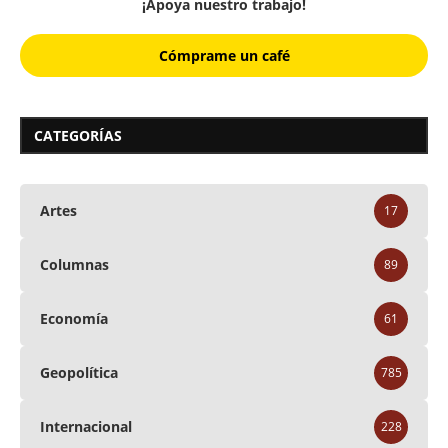
¡Apoya nuestro trabajo!
Cómprame un café
CATEGORÍAS
Artes
17
Columnas
89
Economía
61
Geopolítica
785
Internacional
228