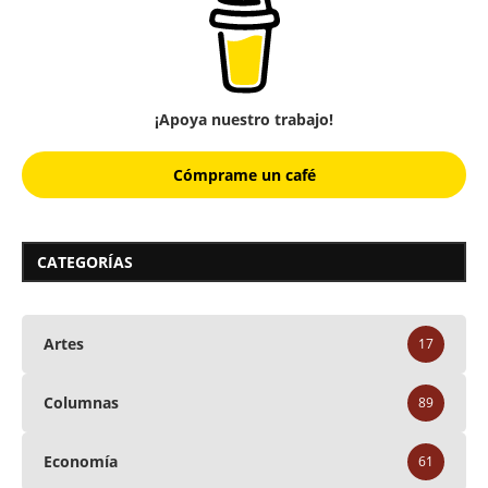
¡Apoya nuestro trabajo!
Cómprame un café
CATEGORÍAS
Artes
17
Columnas
89
Economía
61