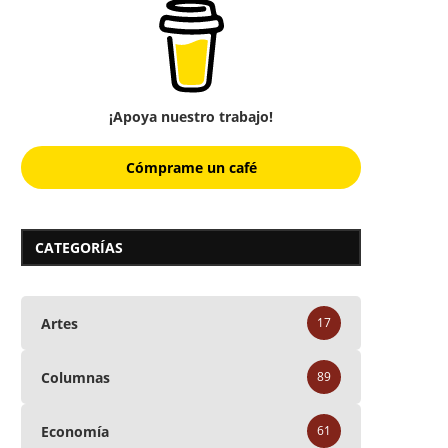
¡Apoya nuestro trabajo!
Cómprame un café
CATEGORÍAS
Artes
17
Columnas
89
Economía
61