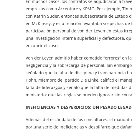
En muchos casos, los contratos se adjudicaron a trav
empresas como Accenture y KPMG. Por ejemplo, Timo N
con Katrin Suder, entonces subsecretaria de Estado 
en McKinsey, y esta relación levantaba sospechas de f
participación personal de von der Leyen en estas irre
una investigación interna superficial y defectuosa, 
encubrir el caso.
Von der Leyen admitió haber cometido “errores” en la 
negligencia y la sobrecarga de personal. Sin embargo, 
señalado que la falta de disciplina y transparencia h
Höhn, miembro del partido Die Linke, calificó el man
falta de liderazgo» y señaló que la falta de medidas 
ministerio: que las reglas se pueden ignorar sin cons
INEFICIENCIAS Y DESPERDICIOS: UN PESADO LEGA
Además del escándalo de los consultores, el mandat
por una serie de ineficiencias y despilfarro que dañ