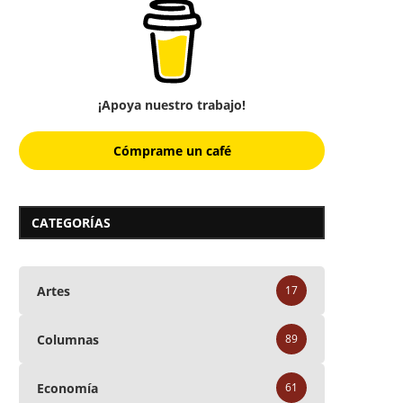
¡Apoya nuestro trabajo!
Cómprame un café
CATEGORÍAS
Artes
17
Columnas
89
Economía
61