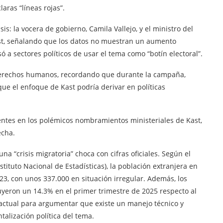
aras “líneas rojas”.
is: la vocera de gobierno, Camila Vallejo, y el ministro del
 Kast, señalando que los datos no muestran un aumento
só a sectores políticos de usar el tema como “botín electoral”.
 derechos humanos, recordando que durante la campaña,
que el enfoque de Kast podría derivar en políticas
ientes en los polémicos nombramientos ministeriales de Kast,
echa.
na “crisis migratoria” choca con cifras oficiales. Según el
stituto Nacional de Estadísticas), la población extranjera en
023, con unos 337.000 en situación irregular. Además, los
uyeron un 14.3% en el primer trimestre de 2025 respecto al
 actual para argumentar que existe un manejo técnico y
talización política del tema.