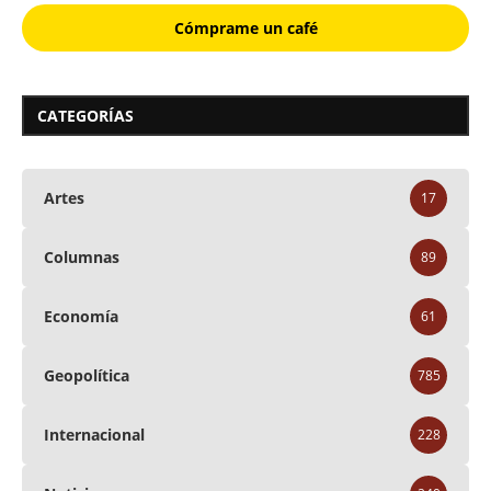
Cómprame un café
CATEGORÍAS
Artes
17
Columnas
89
Economía
61
Geopolítica
785
Internacional
228