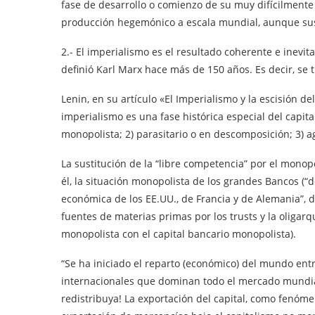
fase de desarrollo o comienzo de su muy difícilmente
producción hegemónico a escala mundial, aunque sus 
2.- El imperialismo es el resultado coherente e inevit
definió Karl Marx hace más de 150 años. Es decir, se tra
Lenin, en su artículo «El Imperialismo y la escisión de
imperialismo es una fase histórica especial del capital
monopolista; 2) parasitario o en descomposición; 3) a
La sustitución de la “libre competencia” por el mono
él, la situación monopolista de los grandes Bancos (“
económica de los EE.UU., de Francia y de Alemania”, d
fuentes de materias primas por los trusts y la oligarqu
monopolista con el capital bancario monopolista).
“Se ha iniciado el reparto (económico) del mundo entre
internacionales que dominan todo el mercado mundial 
redistribuya! La exportación del capital, como fenóme