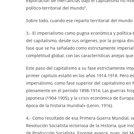
exportación de mercancías bajo el capitalismo no mon
político-territorial del mundo”.
Sobre todo, cuando ese reparto territorial del mundo (
3.- El imperialismo como pugna económica y política-t
del capitalismo, desde sus orígenes, por la propia di
fase que se ha señalado como estrictamente imperiali
completitud global, con las características anejas que 
Este paso del capitalismo a su fase estrictamente im
primer capítulo estalló en los años 1914-1918. Pero é
imperialismo, como fase superior del capitalismo en 
plenamente en el período 1898-1914. Las guerras his
japonesa (1904-1905), y la crisis económica de Europa
época de la historia mundial» (Lenin, 1916).
4.- Como resultado de esa Primera Guerra Mundial, s
Revolución Socialista victoriosa de la Historia, que in
de Producción Socialista. Enorme avance, pues, del 