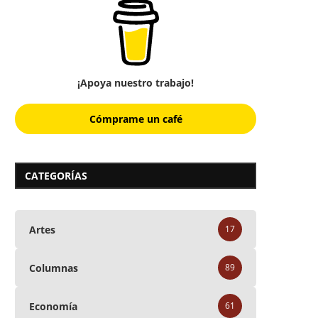
¡Apoya nuestro trabajo!
Cómprame un café
CATEGORÍAS
Artes
17
Columnas
89
Economía
61