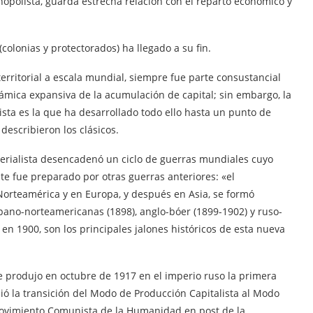
opolista, guarda estrecha relación con el reparto económico y
colonias y protectorados) ha llegado a su fin.
erritorial a escala mundial, siempre fue parte consustancial
námica expansiva de la acumulación de capital; sin embargo, la
sta es la que ha desarrollado todo ello hasta un punto de
describieron los clásicos.
perialista desencadenó un ciclo de guerras mundiales cuyo
ste fue preparado por otras guerras anteriores: «el
Norteamérica y en Europa, y después en Asia, se formó
pano-norteamericanas (1898), anglo-bóer (1899-1902) y ruso-
 en 1900, son los principales jalones históricos de esta nueva
e produjo en octubre de 1917 en el imperio ruso la primera
ició la transición del Modo de Producción Capitalista al Modo
Movimiento Comunista de la Humanidad en post de la