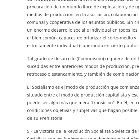
procuración de un mundo libre de explotación y de op
medios de producción, en la asociación, colaboración
comunal y cooperativa de los asuntos públicos. Sin cl
un enorme desarrollo social e individual en todos los
el bien común, capaces de priorizar el corto-medio y la
estrictamente individual (superando en cierto punto 
Tal grado de desarrollo (Comunismo) requiere de un l
sucedidas entre anteriores modos de producción, pr
retroceso o estancamiento, y también de combinació
El Socialismo es el modo de producción que comienza 
situado entre el modo de producción capitalista y 
puede ser algo más que mera “transición”. En él, en c
condiciones objetivas y subjetivas que hagan posible 
de su Prehistoria.
5.- La victoria de la Revolución Socialista Soviética d
Socialista son los fenómenos que dominaron la dinámi