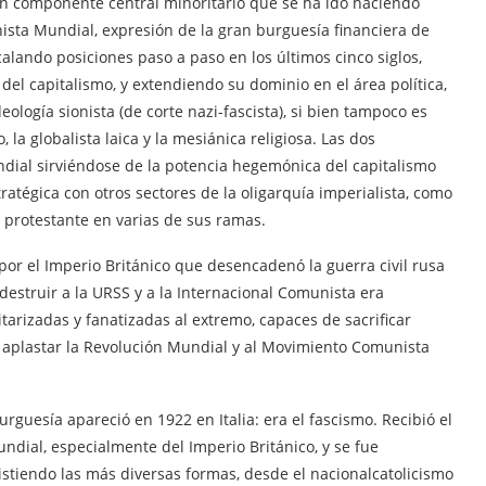
un componente central minoritario que se ha ido haciendo
ista Mundial, expresión de la gran burguesía financiera de
calando posiciones paso a paso en los últimos cinco siglos,
del capitalismo, y extendiendo su dominio en el área política,
deología sionista (de corte nazi-fascista), si bien tampoco es
a globalista laica y la mesiánica religiosa. Las dos
ial sirviéndose de la potencia hegemónica del capitalismo
atégica con otros sectores de la oligarquía imperialista, como
 protestante en varias de sus ramas.
a por el Imperio Británico que desencadenó la guerra civil rusa
estruir a la URSS y a la Internacional Comunista era
arizadas y fanatizadas al extremo, capaces de sacrificar
aplastar la Revolución Mundial y al Movimiento Comunista
rguesía apareció en 1922 en Italia: era el fascismo. Recibió el
undial, especialmente del Imperio Británico, y se fue
stiendo las más diversas formas, desde el nacionalcatolicismo