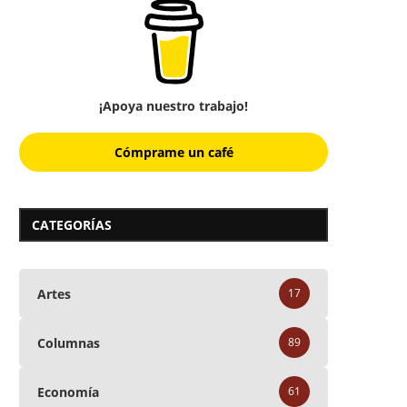
¡Apoya nuestro trabajo!
Cómprame un café
CATEGORÍAS
Artes
17
Columnas
89
Economía
61