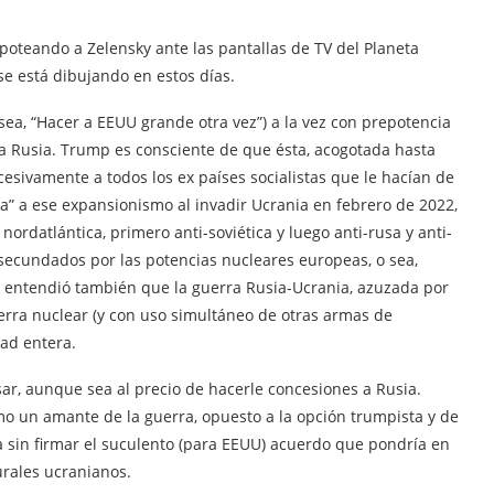
oteando a Zelensky ante las pantallas de TV del Planeta
e está dibujando en estos días.
a, “Hacer a EEUU grande otra vez”) a la vez con prepotencia
ia Rusia. Trump es consciente de que ésta, acogotada hasta
sivamente a todos los ex países socialistas que le hacían de
a” a ese expansionismo al invadir Ucrania en febrero de 2022,
ordatlántica, primero anti-soviética y luego anti-rusa y anti-
ecundados por las potencias nucleares europeas, o sea,
mp entendió también que la guerra Rusia-Ucrania, azuzada por
rra nuclear (y con uso simultáneo de otras armas de
ad entera.
ar, aunque sea al precio de hacerle concesiones a Rusia.
o un amante de la guerra, opuesto a la opción trumpista y de
a sin firmar el suculento (para EEUU) acuerdo que pondría en
rales ucranianos.