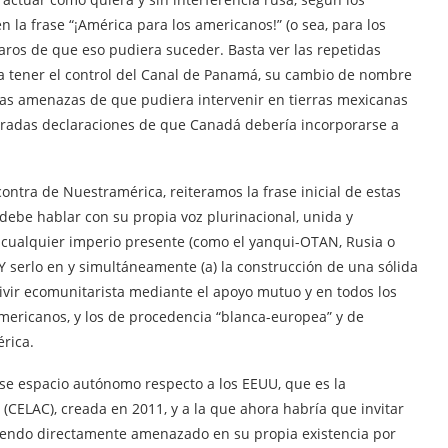
la frase “¡América para los americanos!” (o sea, para los
ros de que eso pudiera suceder. Basta ver las repetidas
a tener el control del Canal de Panamá, su cambio de nombre
das amenazas de que pudiera intervenir en tierras mexicanas
iteradas declaraciones de que Canadá debería incorporarse a
ntra de Nuestramérica, reiteramos la frase inicial de estas
debe hablar con su propia voz plurinacional, unida y
 cualquier imperio presente (como el yanqui-OTAN, Rusia o
 Y serlo en y simultáneamente (a) la construcción de una sólida
Vivir ecomunitarista mediante el apoyo mutuo y en todos los
mericanos, y los de procedencia “blanca-europea” y de
rica.
ese espacio autónomo respecto a los EEUU, que es la
CELAC), creada en 2011, y a la que ahora habría que invitar
iendo directamente amenazado en su propia existencia por