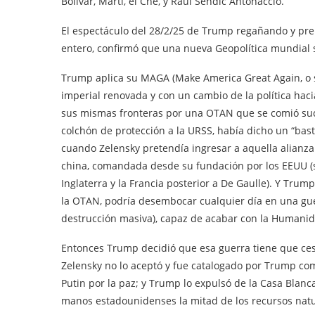
Bolívar, Martí, el Che, y Raúl Sendic Antonaccio.
El espectáculo del 28/2/25 de Trump regañando y prep
entero, confirmó que una nueva Geopolítica mundial s
Trump aplica su MAGA (Make America Great Again, o se
imperial renovada y con un cambio de la política hac
sus mismas fronteras por una OTAN que se comió suce
colchón de protección a la URSS, había dicho un “bast
cuando Zelensky pretendía ingresar a aquella alianza n
china, comandada desde su fundación por los EEUU (s
Inglaterra y la Francia posterior a De Gaulle). Y Tru
la OTAN, podría desembocar cualquier día en una gue
destrucción masiva), capaz de acabar con la Humanid
Entonces Trump decidió que esa guerra tiene que ces
Zelensky no lo aceptó y fue catalogado por Trump com
Putin por la paz; y Trump lo expulsó de la Casa Blanc
manos estadounidenses la mitad de los recursos natu