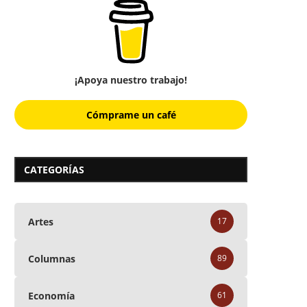
¡Apoya nuestro trabajo!
Cómprame un café
CATEGORÍAS
Artes
17
Columnas
89
Economía
61