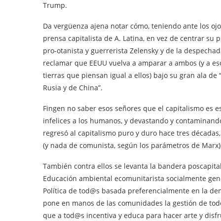
Trump.
Da vergüenza ajena notar cómo, teniendo ante los ojos
prensa capitalista de A. Latina, en vez de centrar su 
pro-otanista y guerrerista Zelensky y de la despecha
reclamar que EEUU vuelva a amparar a ambos (y a eso
tierras que piensan igual a ellos) bajo su gran ala d
Rusia y de China”.
Fingen no saber esos señores que el capitalismo es e
infelices a los humanos, y devastando y contaminando
regresó al capitalismo puro y duro hace tres décadas,
(y nada de comunista, según los parámetros de Marx)
También contra ellos se levanta la bandera poscapita
Educación ambiental ecomunitarista socialmente gener
Política de tod@s basada preferencialmente en la dem
pone en manos de las comunidades la gestión de todos
que a tod@s incentiva y educa para hacer arte y disfr