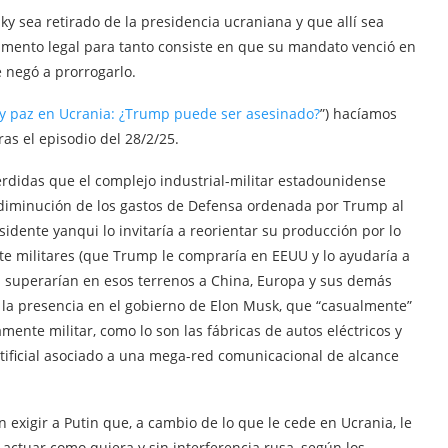
ky sea retirado de la presidencia ucraniana y que allí sea
umento legal para tanto consiste en que su mandato venció en
 negó a prorrogarlo.
y paz en Ucrania: ¿Trump puede ser asesinado?
”) hacíamos
s el episodio del 28/2/25.
didas que el complejo industrial-militar estadounidense
la diminución de los gastos de Defensa ordenada por Trump al
idente yanqui lo invitaría a reorientar su producción por lo
e militares (que Trump le compraría en EEUU y lo ayudaría a
 superarían en esos terrenos a China, Europa y sus demás
n la presencia en el gobierno de Elon Musk, que “casualmente”
te militar, como lo son las fábricas de autos eléctricos y
rtificial asociado a una mega-red comunicacional de alcance
xigir a Putin que, a cambio de lo que le cede en Ucrania, le
actuar como quiera y sin interferencia rusa, según los