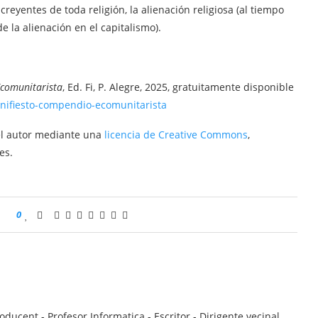
reyentes de toda religión, la alienación religiosa (al tiempo
 la alienación en el capitalismo).
Ecomunitarista
, Ed. Fi, P. Alegre, 2025, gratuitamente disponible
anifiesto-compendio-ecomunitarista
del autor mediante una
licencia de Creative Commons
,
es.
0
ucent - Profesor Informatica - Escritor - Dirigente vecinal.