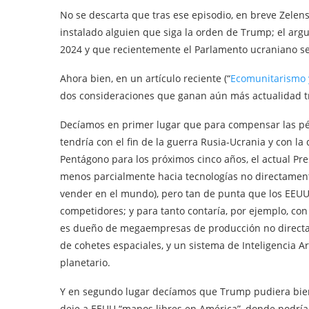
No se descarta que tras ese episodio, en breve Zelens
instalado alguien que siga la orden de Trump; el arg
2024 y que recientemente el Parlamento ucraniano se
Ahora bien, en un artículo reciente (“
Ecomunitarismo 
dos consideraciones que ganan aún más actualidad tra
Decíamos en primer lugar que para compensar las pér
tendría con el fin de la guerra Rusia-Ucrania y con 
Pentágono para los próximos cinco años, el actual Pres
menos parcialmente hacia tecnologías no directament
vender en el mundo), pero tan de punta que los EEUU
competidores; y para tanto contaría, por ejemplo, co
es dueño de megaempresas de producción no directamen
de cohetes espaciales, y un sistema de Inteligencia A
planetario.
Y en segundo lugar decíamos que Trump pudiera bien e
deje a EEUU “manos libres en América”, donde podría 