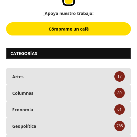
¡Apoya nuestro trabajo!
Cómprame un café
CATEGORÍAS
Artes
17
Columnas
89
Economía
61
Geopolítica
785