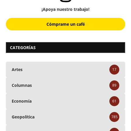
¡Apoya nuestro trabajo!
Cómprame un café
CATEGORÍAS
Artes
17
Columnas
89
Economía
61
Geopolítica
785