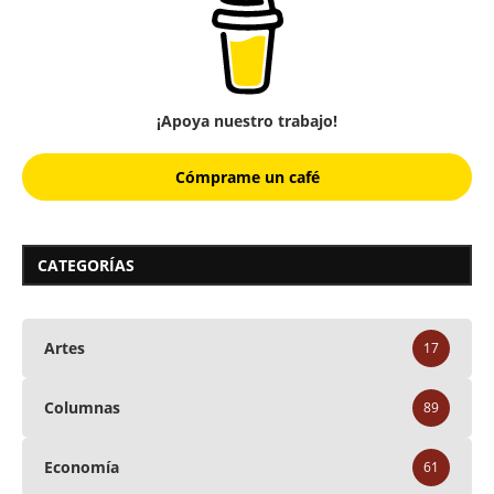
¡Apoya nuestro trabajo!
Cómprame un café
CATEGORÍAS
Artes
17
Columnas
89
Economía
61