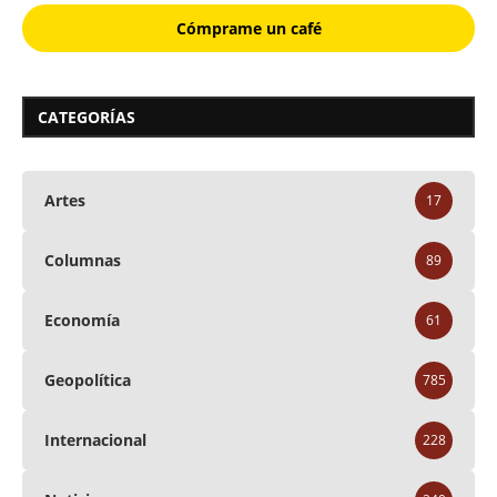
Cómprame un café
CATEGORÍAS
Artes
17
Columnas
89
Economía
61
Geopolítica
785
Internacional
228