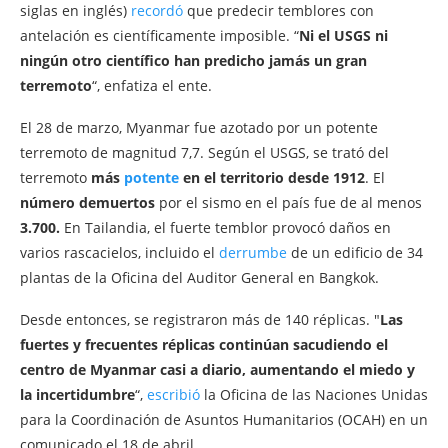
siglas en inglés)
recordó
que predecir temblores con
antelación es científicamente imposible. “
Ni el USGS ni
ningún otro científico han predicho jamás un gran
terremoto
“, enfatiza el ente.
El 28 de marzo, Myanmar fue azotado por un potente
terremoto de magnitud 7,7. Según el USGS, se trató del
terremoto
más
potente
en el territorio desde 1912
. El
número de
muertos
por el sismo en el país fue de al menos
3.700.
En Tailandia, el fuerte temblor provocó daños en
varios rascacielos, incluido el
derrumbe
de un edificio de 34
plantas de la Oficina del Auditor General en Bangkok.
Desde entonces, se registraron más de 140 réplicas. "
Las
fuertes y frecuentes réplicas continúan sacudiendo el
centro de Myanmar casi a diario, aumentando el miedo y
la incertidumbre
“,
escribió
la Oficina de las Naciones Unidas
para la Coordinación de Asuntos Humanitarios (OCAH) en un
comunicado el 18 de abril.