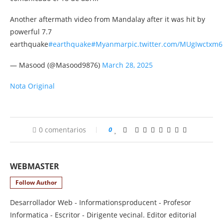
Another aftermath video from Mandalay after it was hit by
powerful 7.7
earthquake
#earthquake
#Myanmar
pic.twitter.com/MUgIwctxm6
— Masood (@Masood9876)
March 28, 2025
Nota Original
0 comentarios
0
WEBMASTER
Follow Author
Desarrollador Web - Informationsproducent - Profesor
Informatica - Escritor - Dirigente vecinal. Editor editorial