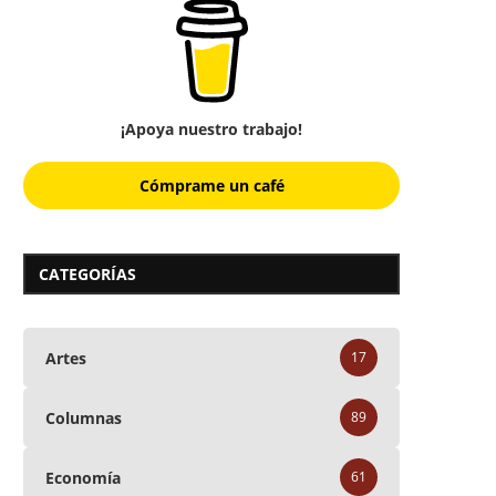
¡Apoya nuestro trabajo!
Cómprame un café
CATEGORÍAS
Artes
17
Columnas
89
Economía
61