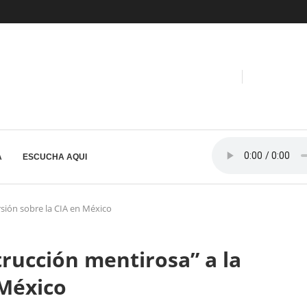
A
ESCUCHA AQUI
sión sobre la CIA en México
rucción mentirosa” a la
 México