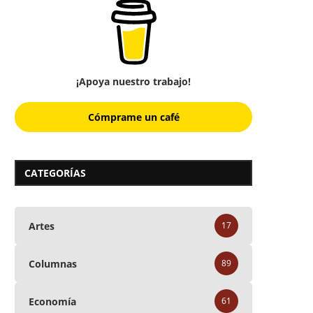
¡Apoya nuestro trabajo!
Cómprame un café
CATEGORÍAS
Artes
17
Columnas
89
Economía
61