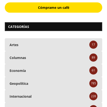
Cómprame un café
CATEGORÍAS
Artes
17
Columnas
89
Economía
61
Geopolítica
785
Internacional
228