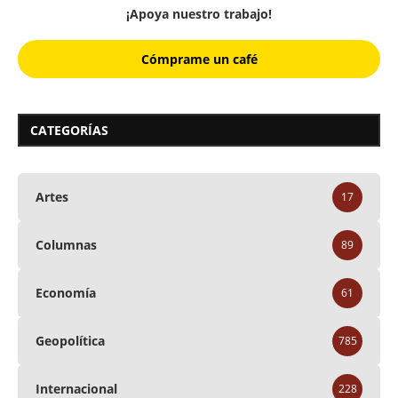
¡Apoya nuestro trabajo!
Cómprame un café
CATEGORÍAS
Artes
17
Columnas
89
Economía
61
Geopolítica
785
Internacional
228