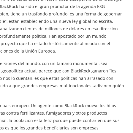
lackRock ha sido el gran promotor de la agenda ESG
 bien, tiene un trasfondo profundo: es una forma de gobernar
le”, están estableciendo una nueva ley global no escrita,
canalizando cientos de millones de dólares en esa dirección.
es profundamente política. Han apostado por un mundo
 proyecto que ha estado históricamente alineado con el
uciones de la Unión Europea.
nversiones del mundo, con un tamaño monumental, sea
a geopolítica actual, parece que con BlackRock ganaron “los
 nos lo cuentan, es que estas políticas han arrasado con
ibuido a que grandes empresas multinacionales -adivinen quién
un país europeo. Un agente como BlackRock mueve los hilos
 contra fertilizantes, fumigadores y otros productos
nial, la población está feliz porque puede confiar en que sus
os es que los grandes beneficiarios son empresas