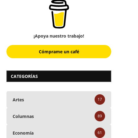
¡Apoya nuestro trabajo!
Cómprame un café
CATEGORÍAS
Artes
17
Columnas
89
Economía
61