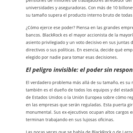
pensiones de millones de trabajadores alrededor del 
universidades y aseguradoras. Con más de 10 billones 
su tamaño supera el producto interno bruto de todas
¿Cómo ejerce ese poder? Piensa en las grandes empres
bancos. BlackRock es el mayor accionista de la mayoría
asiento privilegiado y un voto decisivo en sus juntas 
directivos o sus políticas. En esencia, decide qué em
elegido por nadie para tomar esas decisiones.
El peligro invisible: el poder sin respo
El verdadero problema más allá de su tamaño, es su 
también es el dueño de todos los equipos y del estad
de Estados Unidos o la Unión Europea sobre cómo regu
en las empresas que serán reguladas. Esta puerta girat
monumental. Sus ex-ejecutivos ocupan altos cargos en
terminan trabajando en sus lujosas oficinas.
Las pocas veces que se habla de BlackRock o de Larry 