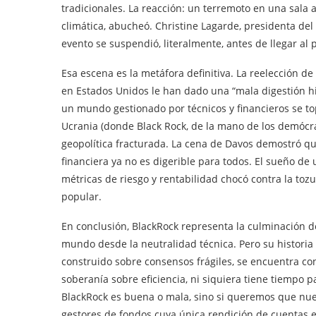
tradicionales. La reacción: un terremoto en una sala a
climática, abucheó. Christine Lagarde, presidenta del
evento se suspendió, literalmente, antes de llegar al 
Esa escena es la metáfora definitiva. La reelección 
en Estados Unidos le han dado una “mala digestión his
un mundo gestionado por técnicos y financieros se to
Ucrania (donde Black Rock, de la mano de los demócra
geopolítica fracturada. La cena de Davos demostró que
financiera ya no es digerible para todos. El sueño de 
métricas de riesgo y rentabilidad chocó contra la tozu
popular.
En conclusión, BlackRock representa la culminación d
mundo desde la neutralidad técnica. Pero su histori
construido sobre consensos frágiles, se encuentra co
soberanía sobre eficiencia, ni siquiera tiene tiempo pa
BlackRock es buena o mala, sino si queremos que nue
gestores de fondos cuya única rendición de cuentas 