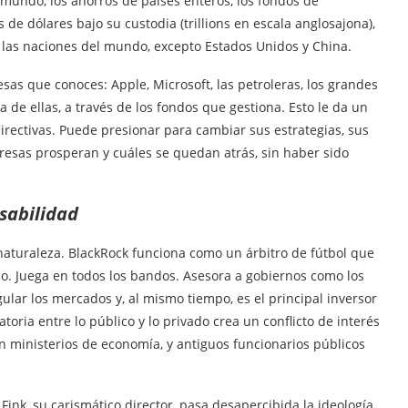
mundo, los ahorros de países enteros, los fondos de
de dólares bajo su custodia (trillions en escala anglosajona),
 las naciones del mundo, excepto Estados Unidos y China.
as que conoces: Apple, Microsoft, las petroleras, los grandes
 de ellas, a través de los fondos que gestiona. Esto le da un
directivas. Puede presionar para cambiar sus estrategias, sus
presas prosperan y cuáles se quedan atrás, sin haber sido
nsabilidad
naturaleza. BlackRock funciona como un árbitro de fútbol que
io. Juega en todos los bandos. Asesora a gobiernos como los
lar los mercados y, al mismo tiempo, es el principal inversor
oria entre lo público y lo privado crea un conflicto de interés
 ministerios de economía, y antiguos funcionarios públicos
Fink, su carismático director, pasa desapercibida la ideología