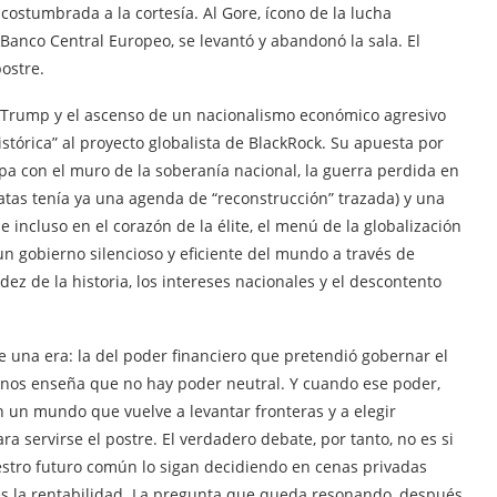
costumbrada a la cortesía. Al Gore, ícono de la lucha
 Banco Central Europeo, se levantó y abandonó la sala. El
postre.
de Trump y el ascenso de un nacionalismo económico agresivo
tórica” al proyecto globalista de BlackRock. Su apuesta por
pa con el muro de la soberanía nacional, la guerra perdida en
tas tenía ya una agenda de “reconstrucción” trazada) y una
 incluso en el corazón de la élite, el menú de la globalización
un gobierno silencioso y eficiente del mundo a través de
dez de la historia, los intereses nacionales y el descontento
e una era: la del poder financiero que pretendió gobernar el
a nos enseña que no hay poder neutral. Y cuando ese poder,
n un mundo que vuelve a levantar fronteras y a elegir
ra servirse el postre. El verdadero debate, por tanto, no es si
stro futuro común lo sigan decidiendo en cenas privadas
es la rentabilidad. La pregunta que queda resonando, después