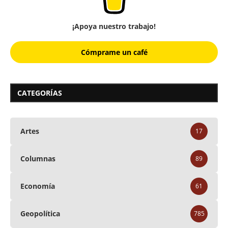
¡Apoya nuestro trabajo!
Cómprame un café
CATEGORÍAS
Artes
17
Columnas
89
Economía
61
Geopolítica
785