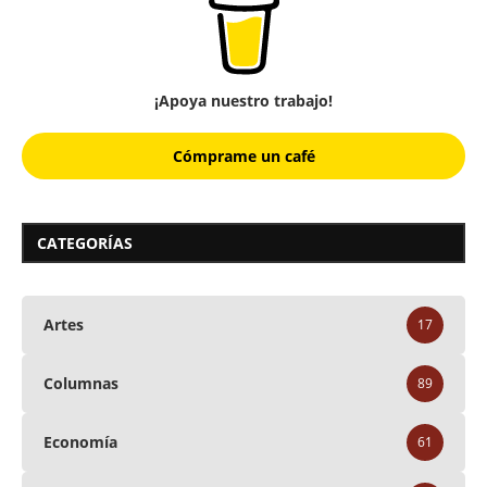
¡Apoya nuestro trabajo!
Cómprame un café
CATEGORÍAS
Artes
17
Columnas
89
Economía
61