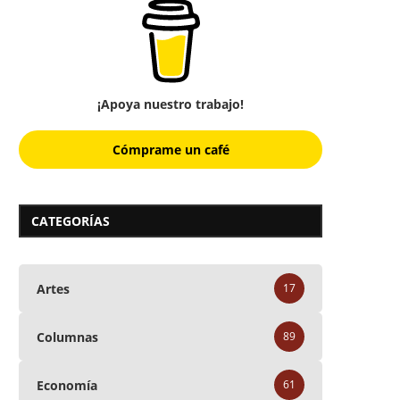
¡Apoya nuestro trabajo!
Cómprame un café
CATEGORÍAS
Artes
17
Columnas
89
Economía
61