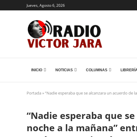
Jueves, Agosto 6, 2026
INICIO
NOTICIAS
COLUMNAS
LIBRERÍ
Portada
»
“Nadie esperaba que se alcanzara un acuerdo de l
“Nadie esperaba que se 
noche a la mañana” ent