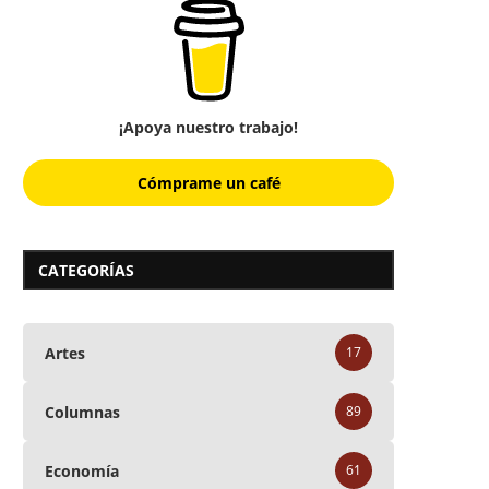
¡Apoya nuestro trabajo!
Cómprame un café
CATEGORÍAS
Artes
17
Columnas
89
Economía
61