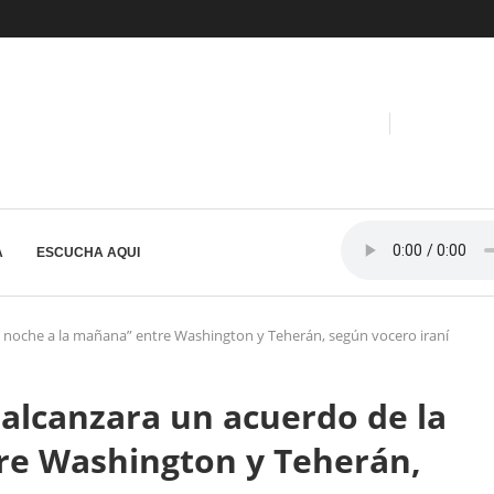
A
ESCUCHA AQUI
a noche a la mañana” entre Washington y Teherán, según vocero iraní
alcanzara un acuerdo de la
re Washington y Teherán,