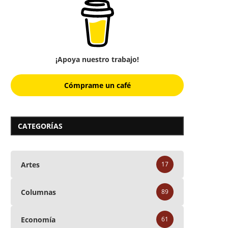
¡Apoya nuestro trabajo!
Cómprame un café
CATEGORÍAS
Artes
17
Columnas
89
Economía
61