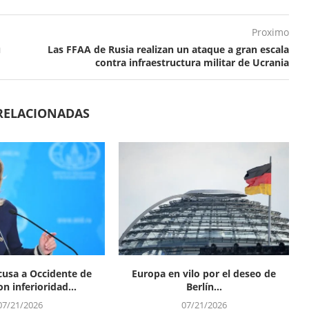
Proximo
u
Las FFAA de Rusia realizan un ataque a gran escala
contra infraestructura militar de Ucrania
RELACIONADAS
cusa a Occidente de
Europa en vilo por el deseo de
n inferioridad...
Berlín...
07/21/2026
07/21/2026