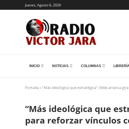
Jueves, Agosto 6, 2026
INICIO
NOTICIAS
COLUMNAS
LIBRERÍ
Portada
»
“Más ideológica que estratégica”: Milei arranca gira
“Más ideológica que estr
para reforzar vínculos c