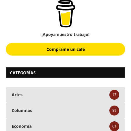
¡Apoya nuestro trabajo!
Cómprame un café
CATEGORÍAS
Artes
17
Columnas
89
Economía
61