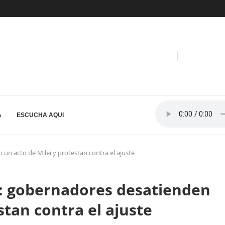
A
ESCUCHA AQUI
 un acto de Milei y protestan contra el ajuste
”: gobernadores desatienden
stan contra el ajuste