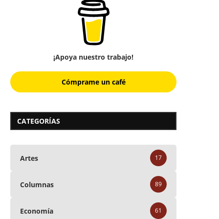
¡Apoya nuestro trabajo!
Cómprame un café
CATEGORÍAS
Artes
17
Columnas
89
Economía
61