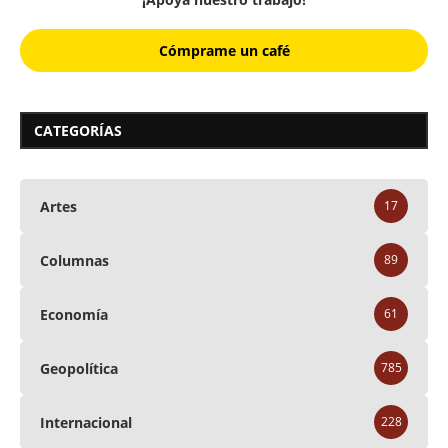
Cómprame un café
CATEGORÍAS
Artes
17
Columnas
89
Economía
61
Geopolítica
785
Internacional
228