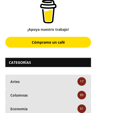
¡Apoya nuestro trabajo!
Cómprame un café
CATEGORÍAS
Artes
17
Columnas
89
Economía
61