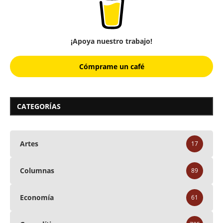
¡Apoya nuestro trabajo!
Cómprame un café
CATEGORÍAS
Artes
17
Columnas
89
Economía
61