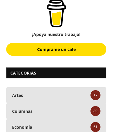
¡Apoya nuestro trabajo!
Cómprame un café
CATEGORÍAS
Artes
17
Columnas
89
Economía
61