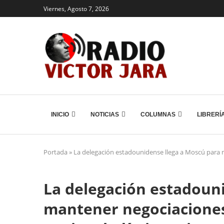
Viernes, Agosto 7, 2026
INICIO
NOTICIAS
COLUMNAS
LIBRERÍ
Portada
»
La delegación estadounidense llega a Moscú para m
La delegación estadoun
mantener negociaciones