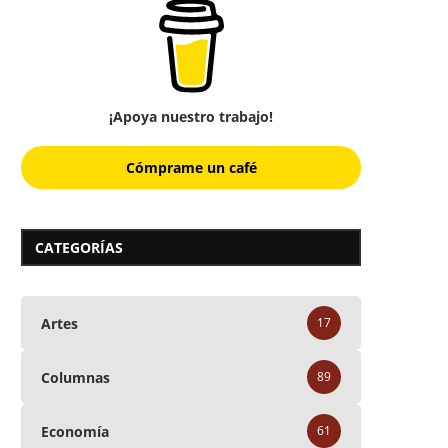
¡Apoya nuestro trabajo!
Cómprame un café
CATEGORÍAS
Artes
17
Columnas
89
Economía
61