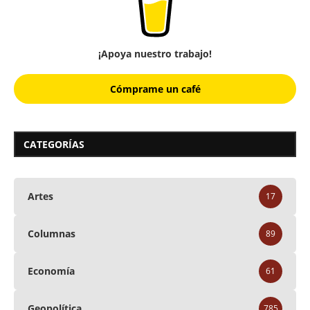
¡Apoya nuestro trabajo!
Cómprame un café
CATEGORÍAS
Artes
17
Columnas
89
Economía
61
Geopolítica
785