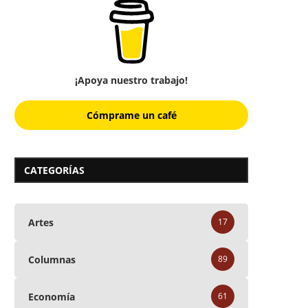
¡Apoya nuestro trabajo!
Cómprame un café
CATEGORÍAS
Artes
17
Columnas
89
Economía
61