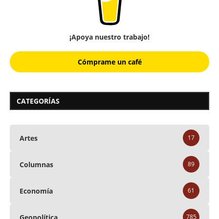
¡Apoya nuestro trabajo!
Cómprame un café
CATEGORÍAS
Artes
17
Columnas
89
Economía
61
Geopolítica
785