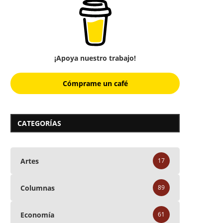
¡Apoya nuestro trabajo!
Cómprame un café
CATEGORÍAS
Artes
17
Columnas
89
Economía
61