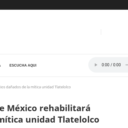
A
ESCUCHA AQUI
cios dañados de la mítica unidad Tlatelolco
e México rehabilitará
mítica unidad Tlatelolco