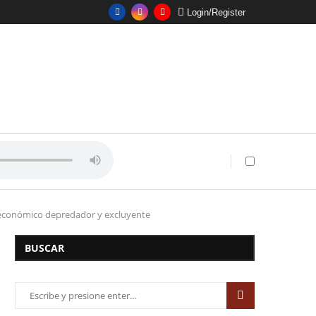
Login/Register
o económico depredador y excluyente
BUSCAR