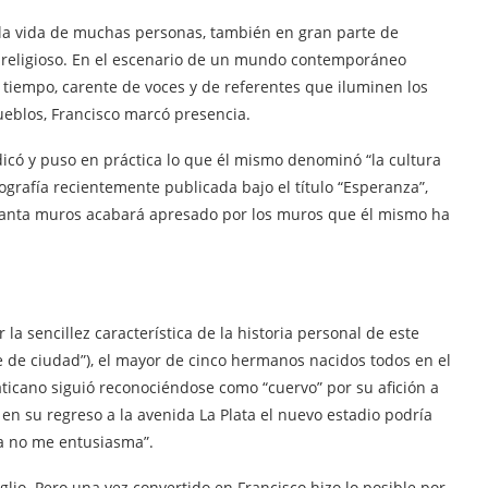
 la vida de muchas personas, también en gran parte de
o religioso. En el escenario de un mundo contemporáneo
o tiempo, carente de voces y de referentes que iluminen los
ueblos, Francisco marcó presencia.
có y puso en práctica lo que él mismo denominó “la cultura
ografía recientemente publicada bajo el título “Esperanza”,
evanta muros acabará apresado por los muros que él mismo ha
la sencillez característica de la historia personal de este
de ciudad”), el mayor de cinco hermanos nacidos todos en el
aticano siguió reconociéndose como “cuervo” por su afición a
n su regreso a la avenida La Plata el nuevo estadio podría
ea no me entusiasma”.
glio. Pero una vez convertido en Francisco hizo lo posible por