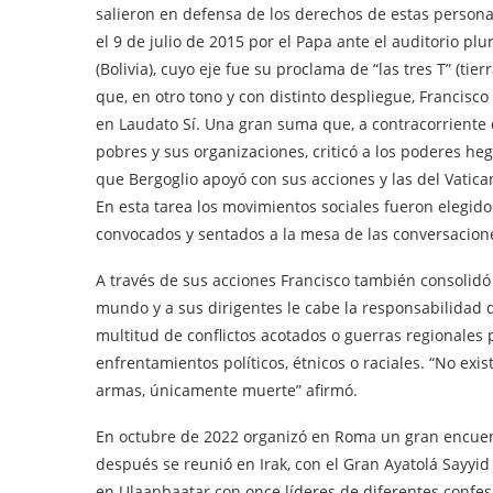
salieron en defensa de los derechos de estas person
el 9 de julio de 2015 por el Papa ante el auditorio p
(Bolivia), cuyo eje fue su proclama de “las tres T” (tier
que, en otro tono y con distinto despliegue, Francisc
en Laudato Sí. Una gran suma que, a contracorriente d
pobres y sus organizaciones, criticó a los poderes he
que Bergoglio apoyó con sus acciones y las del Vatican
En esta tarea los movimientos sociales fueron elegi
convocados y sentados a la mesa de las conversacione
A través de sus acciones Francisco también consolidó
mundo y a sus dirigentes le cabe la responsabilidad 
multitud de conflictos acotados o guerras regionales p
enfrentamientos políticos, étnicos o raciales. “No exis
armas, únicamente muerte” afirmó.
En octubre de 2022 organizó en Roma un gran encuentr
después se reunió en Irak, con el Gran Ayatolá Sayyid A
en Ulaanbaatar con once líderes de diferentes confes