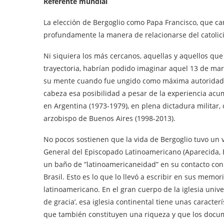
Referente mundial
La elección de Bergoglio como Papa Francisco, que cam
profundamente la manera de relacionarse del catolici
Ni siquiera los más cercanos, aquellas y aquellos q
trayectoria, habrían podido imaginar aquel 13 de mar
su mente cuando fue ungido como máxima autoridad d
cabeza esa posibilidad a pesar de la experiencia acu
en Argentina (1973-1979), en plena dictadura militar,
arzobispo de Buenos Aires (1998-2013).
No pocos sostienen que la vida de Bergoglio tuvo un 
General del Episcopado Latinoamericano (Aparecida, B
un baño de ”latinoamericaneidad” en su contacto con s
Brasil. Esto es lo que lo llevó a escribir en sus memo
latinoamericano. En el gran cuerpo de la iglesia univ
de gracia’, esa iglesia continental tiene unas caracter
que también constituyen una riqueza y que los docu