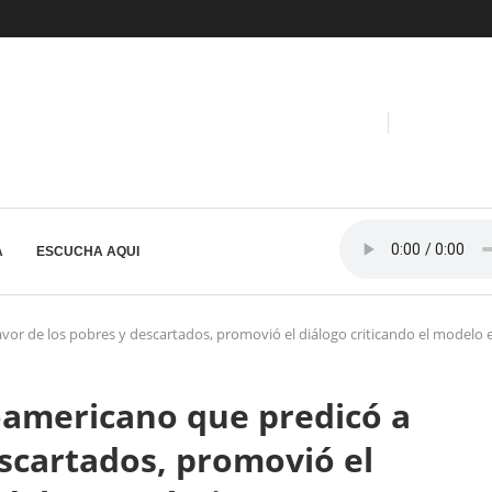
A
ESCUCHA AQUI
favor de los pobres y descartados, promovió el diálogo criticando el model
noamericano que predicó a
escartados, promovió el