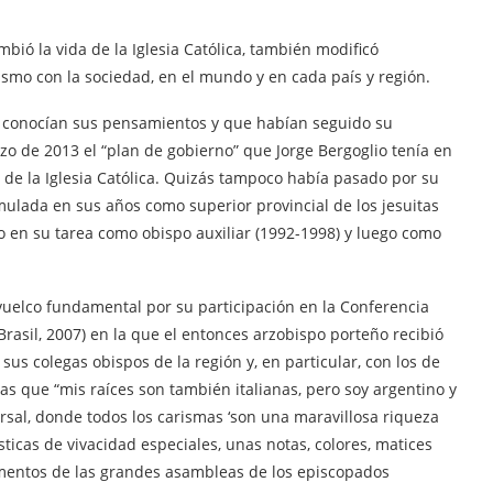
bió la vida de la Iglesia Católica, también modificó
smo con la sociedad, en el mundo y en cada país y región.
ue conocían sus pensamientos y que habían seguido su
zo de 2013 el “plan de gobierno” que Jorge Bergoglio tenía en
e la Iglesia Católica. Quizás tampoco había pasado por su
mulada en sus años como superior provincial de los jesuitas
 o en su tarea como obispo auxiliar (1992-1998) y luego como
vuelco fundamental por su participación en la Conferencia
rasil, 2007) en la que el entonces arzobispo porteño recibió
us colegas obispos de la región y, en particular, con los de
rias que “mis raíces son también italianas, pero soy argentino y
ersal, donde todos los carismas ‘son una maravillosa riqueza
ísticas de vivacidad especiales, unas notas, colores, matices
mentos de las grandes asambleas de los episcopados