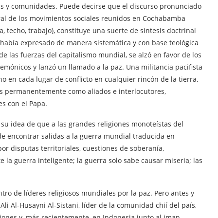
as y comunidades. Puede decirse que el discurso pronunciado
lural de los movimientos sociales reunidos en Cochabamba
ra, techo, trabajo), constituye una suerte de síntesis doctrinal
o había expresado de manera sistemática y con base teológica
e las fuerzas del capitalismo mundial, se alzó en favor de los
gemónicos y lanzó un llamado a la paz. Una militancia pacifista
o en cada lugar de conflicto en cualquier rincón de la tierra.
dos permanentemente como aliados e interlocutores,
s con el Papa.
 su idea de que a las grandes religiones monoteístas del
de encontrar salidas a la guerra mundial traducida en
or disputas territoriales, cuestiones de soberanía,
te la guerra inteligente; la guerra solo sabe causar miseria; las
o de líderes religiosos mundiales por la paz. Pero antes y
li Al-Husayni Al-Sistani, líder de la comunidad chií del país,
iones y, más recientemente, en Indonesia junto al iman