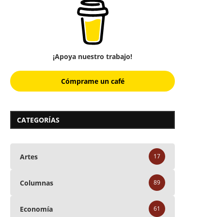
¡Apoya nuestro trabajo!
Cómprame un café
CATEGORÍAS
Artes
17
Columnas
89
Economía
61