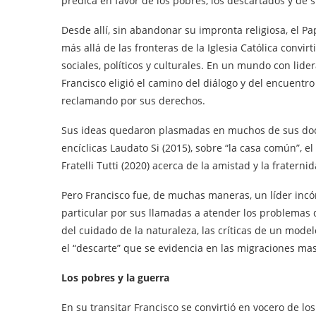
prédica en favor de los pobres, los descartados y de 
Desde allí, sin abandonar su impronta religiosa, el 
más allá de las fronteras de la Iglesia Católica convir
sociales, políticos y culturales. En un mundo con lide
Francisco eligió el camino del diálogo y del encuentro
reclamando por sus derechos.
Sus ideas quedaron plasmadas en muchos de sus docu
encíclicas Laudato Si (2015), sobre “la casa común”, el
Fratelli Tutti (2020) acerca de la amistad y la fraternid
Pero Francisco fue, de muchas maneras, un líder inc
particular por sus llamadas a atender los problemas
del cuidado de la naturaleza, las críticas de un mod
el “descarte” que se evidencia en las migraciones masi
Los pobres y la guerra
En su transitar Francisco se convirtió en vocero de l