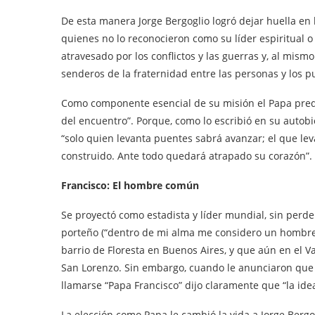
De esta manera Jorge Bergoglio logró dejar huella en
quienes no lo reconocieron como su líder espiritual 
atravesado por los conflictos y las guerras y, al mism
senderos de la fraternidad entre las personas y los p
Como componente esencial de su misión el Papa predi
del encuentro”. Porque, como lo escribió en su autobi
“solo quien levanta puentes sabrá avanzar; el que l
construido. Ante todo quedará atrapado su corazón”.
Francisco: El hombre común
Se proyectó como estadista y líder mundial, sin perder 
porteño (“dentro de mi alma me considero un hombre 
barrio de Floresta en Buenos Aires, y que aún en el V
San Lorenzo. Sin embargo, cuando le anunciaron que e
llamarse “Papa Francisco” dijo claramente que “la id
La elección como Papa le cambió la vida a Jorge Bergo