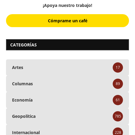
¡Apoya nuestro trabajo!
Cómprame un café
CATEGORÍAS
Artes
17
Columnas
89
Economía
61
Geopolítica
785
Internacional
228