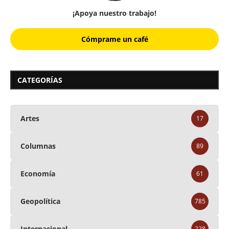
¡Apoya nuestro trabajo!
Cómprame un café
CATEGORÍAS
Artes
17
Columnas
89
Economía
61
Geopolítica
785
Internacional
228