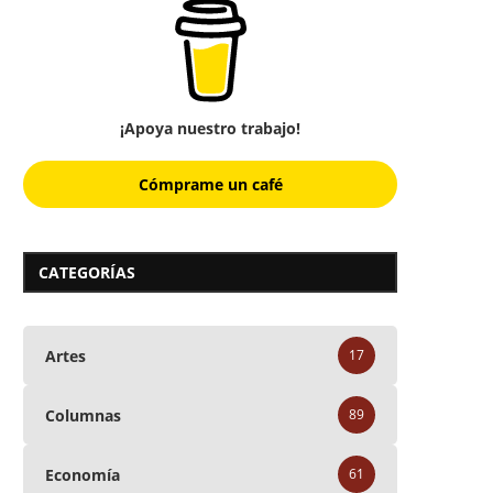
¡Apoya nuestro trabajo!
Cómprame un café
CATEGORÍAS
Artes
17
Columnas
89
Economía
61