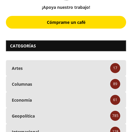
¡Apoya nuestro trabajo!
Cómprame un café
CATEGORÍAS
Artes
17
Columnas
89
Economía
61
Geopolítica
785
Internacional
228