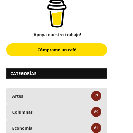
¡Apoya nuestro trabajo!
Cómprame un café
CATEGORÍAS
Artes
17
Columnas
89
Economía
61