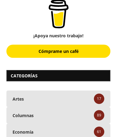
¡Apoya nuestro trabajo!
Cómprame un café
CATEGORÍAS
Artes
17
Columnas
89
Economía
61