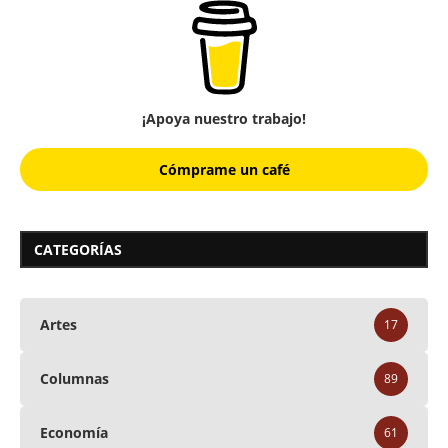
¡Apoya nuestro trabajo!
Cómprame un café
CATEGORÍAS
Artes
17
Columnas
89
Economía
61