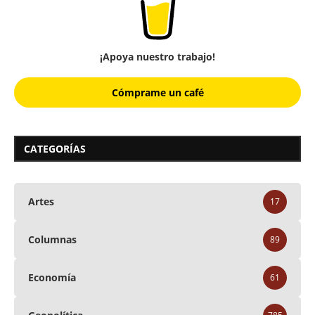
¡Apoya nuestro trabajo!
Cómprame un café
CATEGORÍAS
Artes
17
Columnas
89
Economía
61