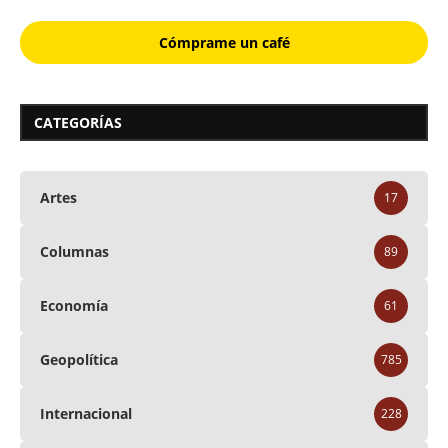
Cómprame un café
CATEGORÍAS
Artes
17
Columnas
89
Economía
61
Geopolítica
785
Internacional
228