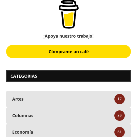
¡Apoya nuestro trabajo!
Cómprame un café
CATEGORÍAS
Artes
17
Columnas
89
Economía
61