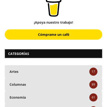
¡Apoya nuestro trabajo!
Cómprame un café
CATEGORÍAS
Artes
17
Columnas
89
Economía
61