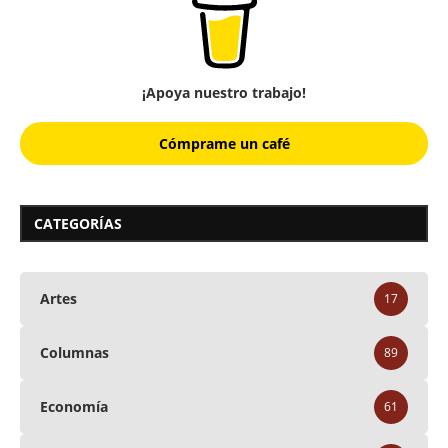
¡Apoya nuestro trabajo!
Cómprame un café
CATEGORÍAS
Artes
17
Columnas
89
Economía
61