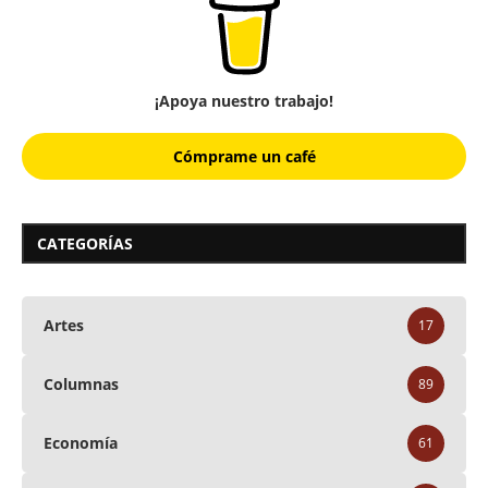
¡Apoya nuestro trabajo!
Cómprame un café
CATEGORÍAS
Artes
17
Columnas
89
Economía
61